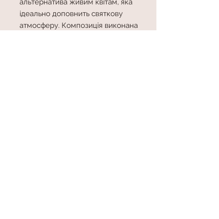
альтернатива живим квітам, яка
ідеально доповнить святкову
атмосферу. Композиція виконана
у весільних відтінках: ніжно-
рожевому, білому та золотому.
Такий букет квітів з куль на
весілля стане чудовим
подарунком:
– для молодят від друзів або
родичів
– як прикраса весільного залу або
фотозони
– для подруги, сестри, колеги в
день її весілля
– як доповнення до
подарункового сертифіката
Композиція має елегантне
оформлення у крафтовій упаковці
та банті, виглядає вишукано і