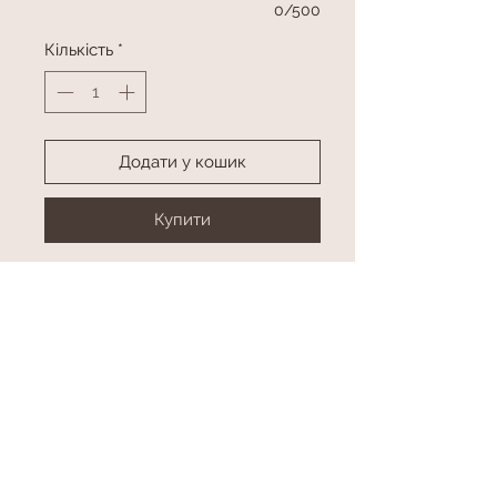
0/500
Кількість
*
Додати у кошик
Купити
Букет з іграшкою та батончиками
Колір в асортименті
Розмір
висота приблизно 45 см